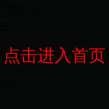
矿权审批
市探矿权变更申请
蒙古自治区第七地质矿产勘查开发院
000000321
点击进入首页
建峰
6-12-15
8-12-14
wbet36365娱乐场
常
峰市敖汉旗