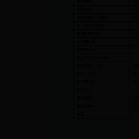
审批类型
探
许可内容
盟
企业名称/个人姓名
内
统一社会信用代码
组织机构代码
115
工商登记码
税务登记号
法人/自然人身份证号
法定代表人姓名
贾
许可生效期
201
许可截止期
201
许可机关
ww
当前状态
正
地方名称
赤
备注