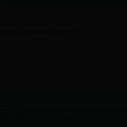
企业
120081202020619
蒙古自治区敖汉旗三义号铜、金多金属矿详查