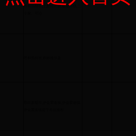
呼和浩特市,土默特左旗,察素齐镇,二
十家、可沁
呼和浩特市,和林格尔县
鄂尔多斯市,伊金霍洛旗,伊金霍洛镇,
伊金霍洛镇诺干布拉格村