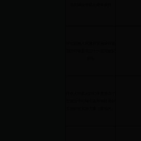
批次城镇分批次建设项目
科右前旗人民政府实施城镇规
划2017年度第二十一批次建设
用地
呼市人民政府2015年度第四十
五批次中心城市农用地转用和
土地征收实施方案（新城区）