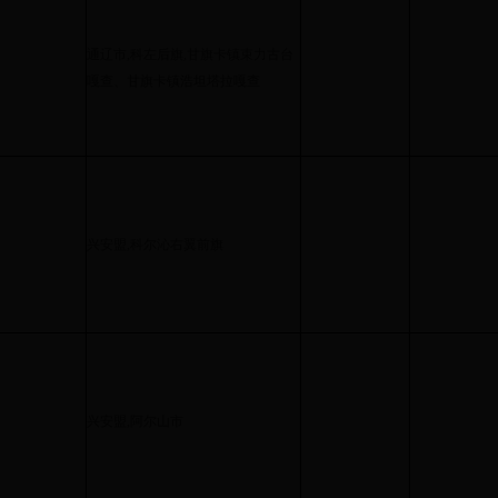
通辽市,科左后旗,甘旗卡镇束力古台
嘎查、甘旗卡镇浩坦塔拉嘎查
兴安盟,科尔沁右翼前旗
兴安盟,阿尔山市