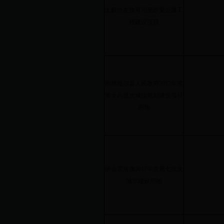
土默特左旗可沁至沙梁公路工
程建设项目
和林格尔县人民政府2017年度
第十八批次城镇规划建设项目
用地
伊金霍洛旗2017年度第七批次
城市建设用地