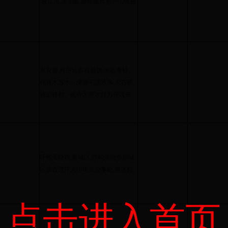
通辽市,库伦旗,库伦镇西皂户沁嘎查
兴安盟,科尔沁右翼前旗,大石寨镇、
桃合木苏木、满族屯满族乡,大石寨
镇前锋村、桃合木苏木好力保嘎查
呼和浩特市,新城区,呼和浩特市新城
区成吉思汗大街街道办事处,南店村
点击进入首页