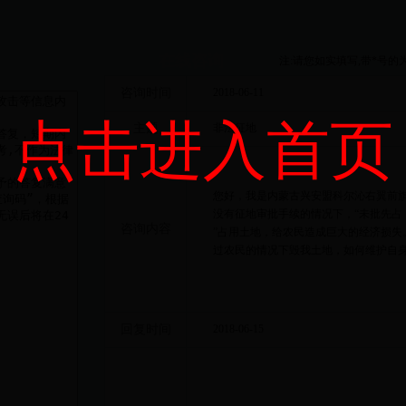
在线咨询
注:请您如实填写,带*号
咨询时间
2018-06-11
点击进入首页
主题
非法征地
您好，我是内蒙古兴安盟科尔沁右翼前
没有征地审批手续的情况下，“未批先占
咨询内容
”占用土地，给农民造成巨大的经济损失
过农民的情况下毁我土地，如何维护自
回复时间
2018-06-15