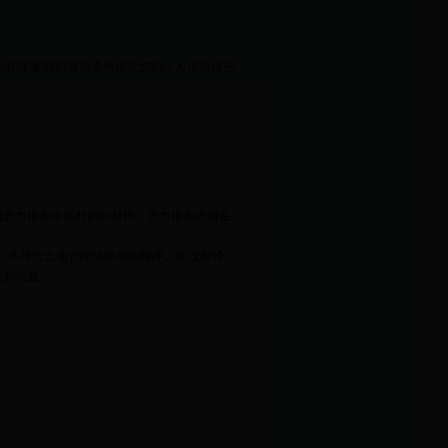
的为必填项,我们将负责对涉及您的个人信息保密.
旗居力很乡永兴村的的村民，居力很乡政府在
。不符合土地管理法征地的程序。在没有经
身的权益