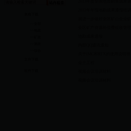
·
2013年度全国地质勘查成果
·
2012年年报地勘成果通报培
表格下载
·
就进一步做好全区矿山企业
>>
全部
·
全区矿产资源补偿费征收管
>>
地政
·
地勘成果通报
>>
矿政
>>
测政
·
内部QQ通讯通知
>>
综合
·
关于IMC和RTX的使用说明书
文件下载
·
金土工程
软件下载
·
视频会议培训材料
·
视频会议培训材料