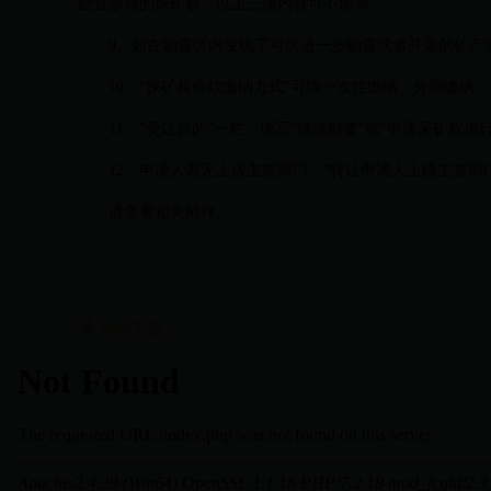
勘查形成的探矿权，以上三项内容可不填写。
9、如在勘查区内发现了可供进一步勘查或者开采的矿产资
10、“探矿权价款缴纳方式”可填一次性缴纳、分期缴纳
11、“受让目的”一栏，填写“继续勘查”或“申请采矿权进行
12、申请人若无上级主管部门，“转让申请人上级主管部门
请查看相关附件。
附件下载：