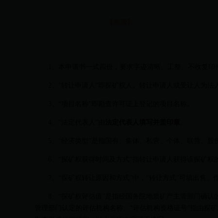
【来源】
1、本申请书一式四份，要求字迹清晰、工整。不收复印
2、“转让申请人”即探矿权人。转让申请人或受让人为法
3、“项目名称”即勘查许可证上登记的项目名称。
4、“法定代表人”由
法定代表人填写并盖印章
。
5、“经济类型”是指国有、集体、私营、个体、联营、股
6、“探矿权获得时间及方式”指转让申请人获得该探矿权的
7、“探矿权转让原因和方式”中，“转让方式”可填出售、
8、“探矿权评估值”是指经国务院地质矿产主管部门确认的
管理部门认定的评估机构名称。“评估机构资格证号”指由探